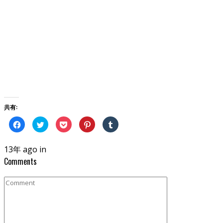
共有:
Facebook
ク
ク
ク
ク
で
リ
リ
リ
リ
共
ッ
ッ
ッ
ッ
有
ク
ク
ク
ク
す
し
し
し
し
13年 ago in
る
て
て
て
て
に
Twitter
Pocket
Pinterest
Tumblr
Comments
は
で
で
で
で
ク
共
シ
共
共
リ
有
ェ
有
有
ッ
(新
ア
(新
(新
ク
し
(新
し
し
し
い
し
い
い
て
ウ
い
ウ
ウ
く
ィ
ウ
ィ
ィ
だ
ン
ィ
ン
ン
さ
ド
ン
ド
ド