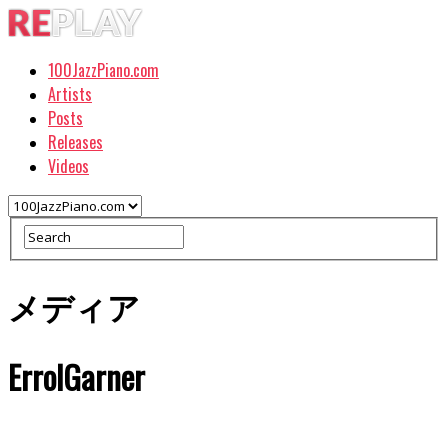
100JazzPiano.com
Artists
Posts
Releases
Videos
メディア
ErrolGarner