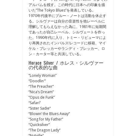
アルバムを残す。この時代に日本への印象を描
いた”The Tokyo Blues”を発表している。
1970年代後半にブルー・ノートは活動を休止す
る。シルヴァーは自分の音楽性を他レーベルに
理解してもらえなかった為に、1981年に短期間
であったが自己レーベル、シルヴェートを作っ
た。1990年代に入り、トミー・リピューマによ
り再興されたインパルス!レコードに移籍、マイ
ケル・ブレッカーやランディ・ブレッカー、ロ
ン・カーター等と共演している。
Horace Silver / ホレス・シルヴァー
の代表的な曲
“Lonely Woman”
“Doodlin'”
“The Preacher”
“Nica’s Dream”
“Opus de Funk”
“Safari”
“Sister Sadie”
“Blowin’ the Blues Away”
“Song for My Father”
“Quicksilver”
“The Dragon Lady”
“Nutville”