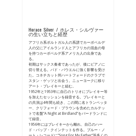
Horace Silver / ホレス・シルヴァー
の生い立ちと経歴
アフリカ系ポルトガル人の系譜でカーボベルデ
人の父にアイルランド人とアフリカの混血の母
を持つカーボベルデ系アメリカ人の出身であ
る。
初期はサックス奏者であったが、後にピアノに
切り替える。バド・パウエルに強く影響を受け
た。コネチカット州ハートフォードのクラブで
スタン・ゲッツと出会う。ニューヨークに移り
アート・ブレイキーと組む。
1952年と1953年に自己のトリオにブレイキー等
を加えたセッションを録音する。ブレイキーと
の共演は4年間も続き、この間に名トランペッタ
ー、クリフォード・ブラウンを含めたカルテッ
トで名盤”A Night at Birdland”をバードランドに
て録音。
1956年にはブレイキーから離れ、自己のハー
ド・バップ・クインテットを作る。ブルー・ノ
ート・レコードに”Song For My Father”等多くの