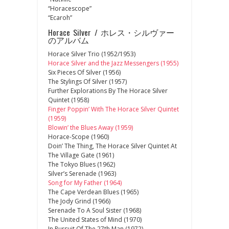
“Horacescope”
“Ecaroh”
Horace Silver / ホレス・シルヴァー
のアルバム
Horace Silver Trio (1952/1953)
Horace Silver and the Jazz Messengers (1955)
Six Pieces Of Silver (1956)
The Stylings Of Silver (1957)
Further Explorations By The Horace Silver
Quintet (1958)
Finger Poppin’ With The Horace Silver Quintet
(1959)
Blowin’ the Blues Away (1959)
Horace-Scope (1960)
Doin’ The Thing, The Horace Silver Quintet At
The Village Gate (1961)
The Tokyo Blues (1962)
Silver’s Serenade (1963)
Song for My Father (1964)
The Cape Verdean Blues (1965)
The Jody Grind (1966)
Serenade To A Soul Sister (1968)
The United States of Mind (1970)
In Pursuit Of The 27th Man (1972)