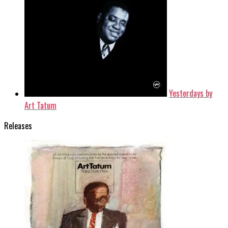
だ
ン
ィ
ン
ン
さ
ド
ン
ド
ド
い
ウ
ド
ウ
ウ
(新
で
ウ
で
で
し
開
で
開
開
い
き
開
き
き
ウ
ま
き
ま
ま
ィ
す)
ま
す)
す)
ン
す)
ド
ウ
で
開
き
ま
Yesterdays by
す)
Art Tatum
Releases