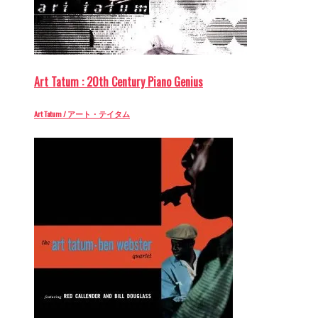
Art Tatum : 20th Century Piano Genius
Art Tatum / アート・テイタム