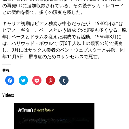
の再発CDに追加収録されている。その後デッカ・レコード
との契約を得て、多くの演奏を残した。
キャリア初期はピアノ独奏が中心だったが、1940年代には
ピアノ、ギター、ベースという編成での演奏も多くなる。晩
年はベースとドラムを従えた編成でも活動。1956年8月に
は、ハリウッド・ボウルで1万6千人以上の観客の前で演奏
し、9月にはサックス奏者のベン・ウェブスターと共演。同
年11月5日、尿毒症のためロサンゼルスで死亡。
共有:
Facebook
ク
ク
ク
ク
で
リ
リ
リ
リ
共
ッ
ッ
ッ
ッ
有
ク
ク
ク
ク
す
し
し
し
し
Videos
る
て
て
て
て
に
Twitter
Pocket
Pinterest
Tumblr
は
で
で
で
で
ク
共
シ
共
共
リ
有
ェ
有
有
ッ
(新
ア
(新
(新
ク
し
(新
し
し
し
い
し
い
い
て
ウ
い
ウ
ウ
く
ィ
ウ
ィ
ィ