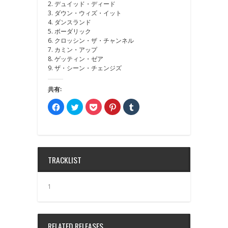
2. デュイッド・ディード
3. ダウン・ウィズ・イット
4. ダンスランド
5. ボーダリック
6. クロッシン・ザ・チャンネル
7. カミン・アップ
8. ゲッティン・ゼア
9. ザ・シーン・チェンジズ
共有:
Facebook
ク
ク
ク
ク
で
リ
リ
リ
リ
共
ッ
ッ
ッ
ッ
有
ク
ク
ク
ク
す
し
し
し
し
る
て
て
て
て
に
Twitter
Pocket
Pinterest
Tumblr
は
で
で
で
で
ク
共
シ
共
共
TRACKLIST
リ
有
ェ
有
有
ッ
(新
ア
(新
(新
ク
し
(新
し
し
し
い
し
い
い
て
ウ
い
ウ
ウ
1
く
ィ
ウ
ィ
ィ
だ
ン
ィ
ン
ン
さ
ド
ン
ド
ド
い
ウ
ド
ウ
ウ
(新
で
ウ
で
で
し
開
で
開
開
RELATED RELEASES
い
き
開
き
き