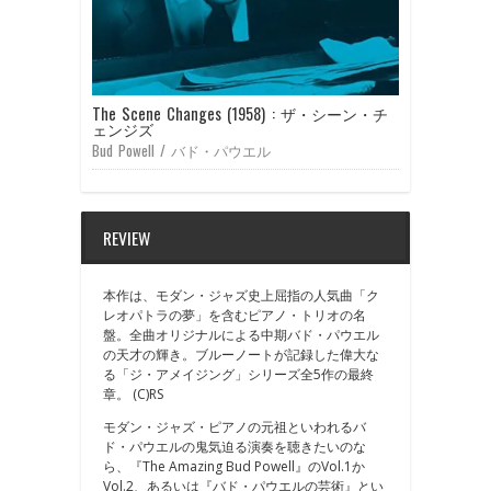
The Scene Changes (1958) : ザ・シーン・チ
ェンジズ
Bud Powell / バド・パウエル
REVIEW
本作は、モダン・ジャズ史上屈指の人気曲「ク
レオパトラの夢」を含むピアノ・トリオの名
盤。全曲オリジナルによる中期バド・パウエル
の天才の輝き。ブルーノートが記録した偉大な
る「ジ・アメイジング」シリーズ全5作の最終
章。 (C)RS
モダン・ジャズ・ピアノの元祖といわれるバ
ド・パウエルの鬼気迫る演奏を聴きたいのな
ら、『The Amazing Bud Powell』のVol.1か
Vol.2、あるいは『バド・パウエルの芸術』とい