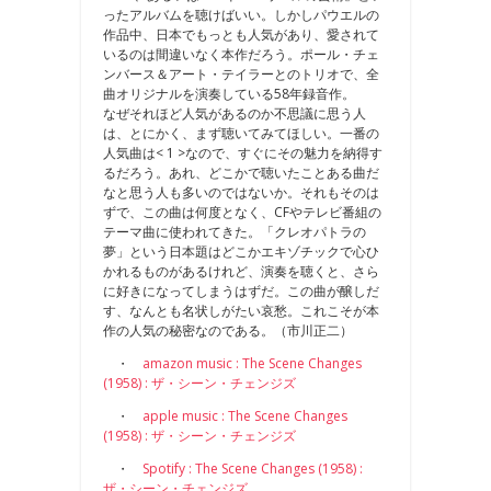
ったアルバムを聴けばいい。しかしパウエルの
作品中、日本でもっとも人気があり、愛されて
いるのは間違いなく本作だろう。ポール・チェ
ンバース＆アート・テイラーとのトリオで、全
曲オリジナルを演奏している58年録音作。
なぜそれほど人気があるのか不思議に思う人
は、とにかく、まず聴いてみてほしい。一番の
人気曲は< 1 >なので、すぐにその魅力を納得す
るだろう。あれ、どこかで聴いたことある曲だ
なと思う人も多いのではないか。それもそのは
ずで、この曲は何度となく、CFやテレビ番組の
テーマ曲に使われてきた。「クレオパトラの
夢」という日本題はどこかエキゾチックで心ひ
かれるものがあるけれど、演奏を聴くと、さら
に好きになってしまうはずだ。この曲が醸しだ
す、なんとも名状しがたい哀愁。これこそが本
作の人気の秘密なのである。（市川正二）
・
amazon music : The Scene Changes
(1958) : ザ・シーン・チェンジズ
・
apple music : The Scene Changes
(1958) : ザ・シーン・チェンジズ
・
Spotify : The Scene Changes (1958) :
ザ・シーン・チェンジズ