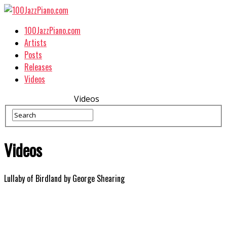
100JazzPiano.com
Artists
Posts
Releases
Videos
Videos
Videos
Lullaby of Birdland by George Shearing