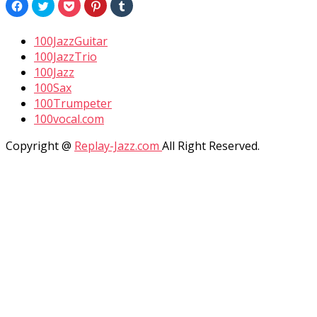
Facebook
ク
ク
ク
ク
で
リ
リ
リ
リ
共
ッ
ッ
ッ
ッ
有
ク
ク
ク
ク
す
し
し
し
し
100JazzGuitar
る
て
て
て
て
に
Twitter
Pocket
Pinterest
Tumblr
100JazzTrio
は
で
で
で
で
100Jazz
ク
共
シ
共
共
リ
有
ェ
有
有
100Sax
ッ
(新
ア
(新
(新
ク
し
(新
し
し
100Trumpeter
し
い
し
い
い
て
ウ
い
ウ
ウ
100vocal.com
く
ィ
ウ
ィ
ィ
だ
ン
ィ
ン
ン
さ
ド
ン
ド
ド
Copyright @
Replay-Jazz.com
All Right Reserved.
い
ウ
ド
ウ
ウ
(新
で
ウ
で
で
し
開
で
開
開
い
き
開
き
き
ウ
ま
き
ま
ま
ィ
す)
ま
す)
す)
ン
す)
ド
ウ
で
開
き
ま
す)