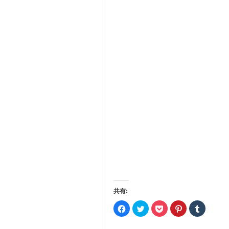
共有:
Facebook
ク
ク
ク
ク
で
リ
リ
リ
リ
共
ッ
ッ
ッ
ッ
有
ク
ク
ク
ク